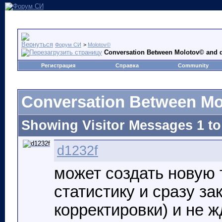
Форум СИ
>
Molotov©
Conversation Between Molotov© and 
Регистрация
Справка
Community
Conversation Between Mo
Showing Visitor Messages 1 t
d1232f
может создать новую 
статистику и сразу з
корректировки) и не 