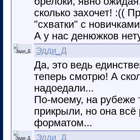
брелоки, явно ожидая,
сколько захочет! :(( 
"схватки" с новичками!
А у нас денюжков нет
Эдди_Д
Да, это ведь единств
теперь смотрю! А ско
надоедали...
По-моему, на рубеже 
прикрыли, но она всё
форматом...
Эдди_Д