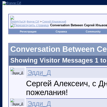
Форум СИ
>
Сергей Ильвовский
Conversation Between Сергей Ильво
Регистрация
Справка
Community
Conversation Between С
Showing Visitor Messages 1 t
Эдди_Д
Сергей Алексеич, с Д
пожелания!
Эдди_Д