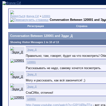
Форум СИ
>
120001
Conversation Between 120001 and Эд
Регистрация
Справка
Conversation Between 120001 and Эдди_Д
Showing Visitor Messages 1 to
10
of
13
Эдди_Д
Правильно; там, говорят, будет на что посмотреть! О
120001
Рассказывать не надо, самому хочется посмотреть.
Эдди_Д
Могу и рассказать, как всё закончится! ;)
Эдди_Д
СпаСИбо, отлично!
120001
http://www.youtube.com/watch?v=G9YI4RlwTFg
- вот эта