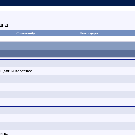
ди_Д
Community
Календарь
бещали интересное!
 игра.