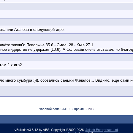
ова или Агапова в следующей игре.
чёте таковО: Поволжье 35.6 - Смол. 28 - Кыiв 27.1
ое лидерство не удержал (10.8); А.Соловьёв очень отставал, но благод
гам 2-х игр?
о много сумбура ;))), сорвались съёмки Финалов... Видимо, ещё сами не
Часовой пояс GMT +3, время:
21:03
.
vBulletin v3.8.12 by vBS, Copyright ©2000-2026,
Jelsoft Enterprises Ltd
.