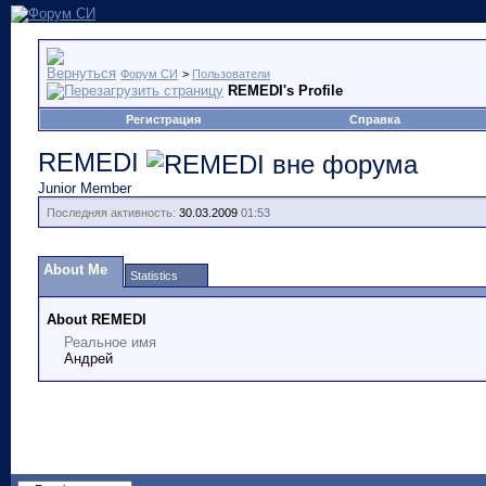
Форум СИ
>
Пользователи
REMEDI's Profile
Регистрация
Справка
REMEDI
Junior Member
Последняя активность:
30.03.2009
01:53
About Me
Statistics
About REMEDI
Реальное имя
Андрей