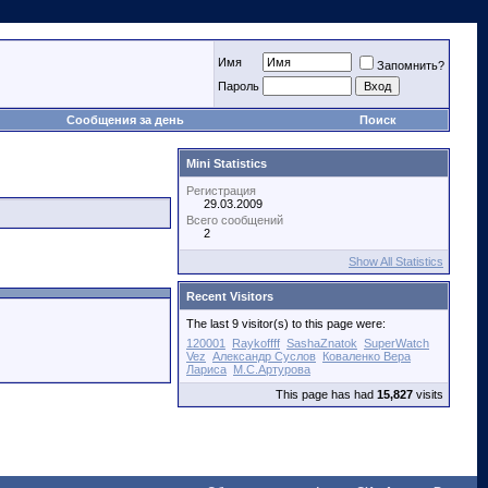
Имя
Запомнить?
Пароль
Сообщения за день
Поиск
Mini Statistics
Регистрация
29.03.2009
Всего сообщений
2
Show All Statistics
Recent Visitors
The last 9 visitor(s) to this page were:
120001
Raykoffff
SashaZnatok
SuperWatch
Vez
Александр Суслов
Коваленко Вера
Лариса
М.С.Артурова
This page has had
15,827
visits