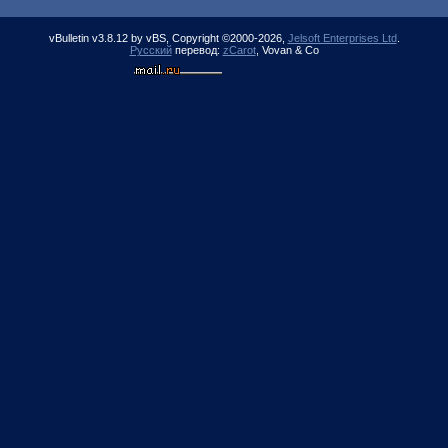
vBulletin v3.8.12 by vBS, Copyright ©2000-2026,
Jelsoft Enterprises Ltd
.
Русский
перевод:
zCarot
, Vovan & Co