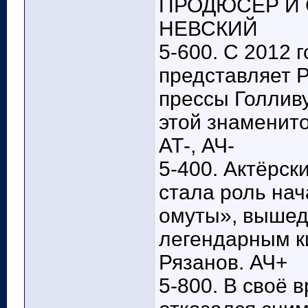
ПРОДЮСЕР И
НЕВСКИЙ
5-600. С 2012 
представляет 
прессы Голливу
этой знаменито
АТ-, АЧ-
5-400. Актёрс
стала роль на
омуты», вышедш
легендарным к
Рязанов. АЧ+
5-800. В своё 