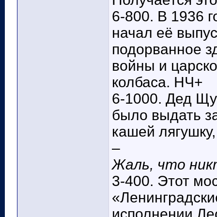
6-800. В 1936 
начал её выпу
подорванное з
войны и царско
колбаса. НЧ+
6-1000. Дед Щ
было выдать за
кашей лягушку,
–
Жаль, что ник
3-400. Этот мо
«Ленинградские
исполнении Лео