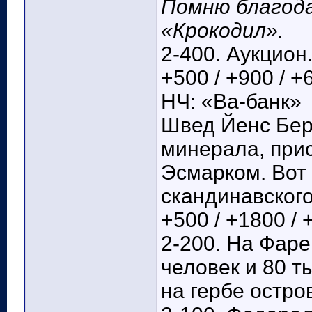
Помню благода
«Крокодил».
2-400. Аукцион
+500 / +900 / +
НЧ: «Ва-банк»
Швед Йенс Бер
минерала, при
Эсмарком. Вот 
скандинавского
+500 / +1800 / 
2-200. На Фаре
человек и 80 т
на гербе остров