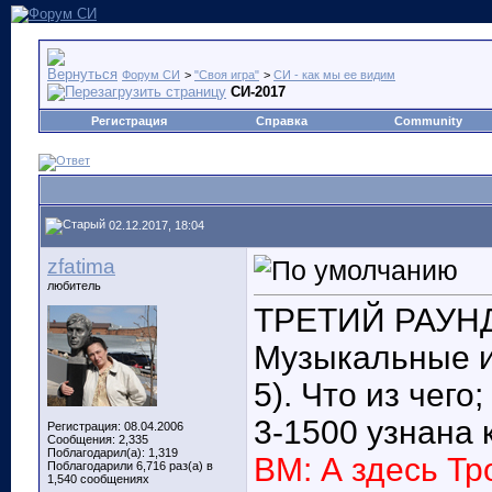
Форум СИ
>
"Своя игра"
>
СИ - как мы ее видим
СИ-2017
Регистрация
Справка
Community
02.12.2017, 18:04
zfatima
любитель
ТРЕТИЙ РАУНД: 
Музыкальные и
5). Что из чего;
3-1500 узнана 
Регистрация: 08.04.2006
Сообщения: 2,335
Поблагодарил(а): 1,319
ВМ: А здесь Т
Поблагодарили 6,716 раз(а) в
1,540 сообщениях