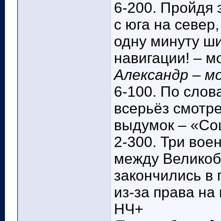
6-200. Пройдя 
с юга на север
одну минуту ш
навигации! – м
Александр – мо
6-100. По слов
всерьёз смотре
выдумок – «Со
2-300. Три во
между Великоб
закончились в 
из-за права на
НЧ+