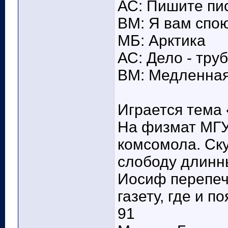
АС: Пишите пи
ВМ: Я вам спо
МБ: Арктика
АС: Дело - тру
ВМ: Медленная
Играется тема
На физмат МГУ 
комсомола. Ск
слободу длинн
Иосиф перепеч
газету, где и 
91