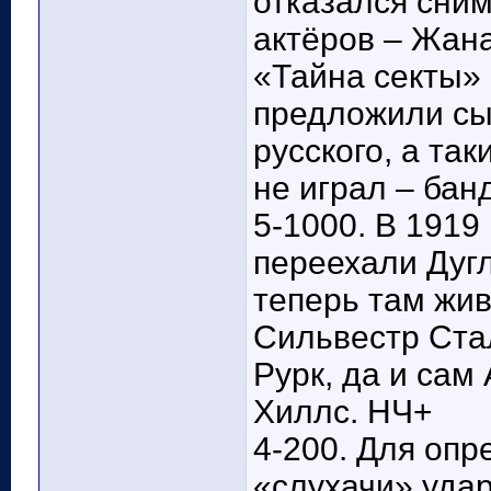
отказался сним
актёров – Жан
«Тайна секты» 
предложили сы
русского, а так
не играл – бан
5-1000. В 1919
переехали Дуг
теперь там жив
Сильвестр Ста
Рурк, да и сам
Хиллс. НЧ+
4-200. Для опр
«слухачи» уда