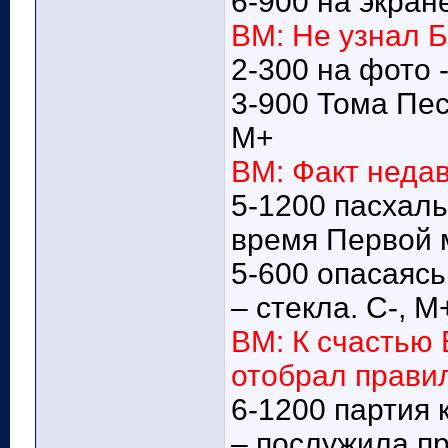
6-900 на экран
ВМ: Не узнал 
2-300 на фото 
3-900 Тома Пес
М+
ВМ: Факт недав
5-1200 пасхал
время Первой 
5-600 опасаяс
– стекла. С-, М
ВМ: К счастью
отобрал прави
6-1200 партия 
– послужила пр