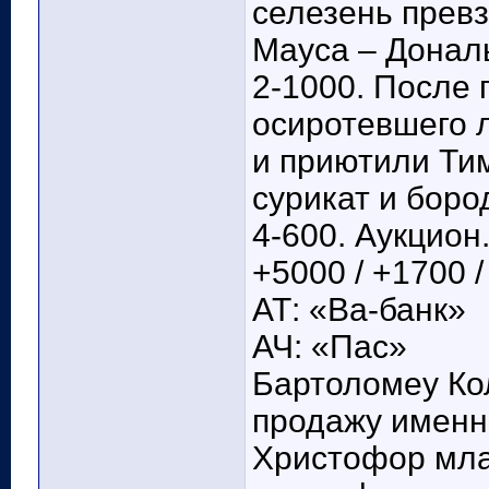
селезень прев
Мауса – Донал
2-1000. После
осиротевшего 
и приютили Тим
сурикат и боро
4-600. Аукцион
+5000 / +1700 
АТ: «Ва-банк»
АЧ: «Пас»
Бартоломеу Ко
продажу именно
Христофор мла