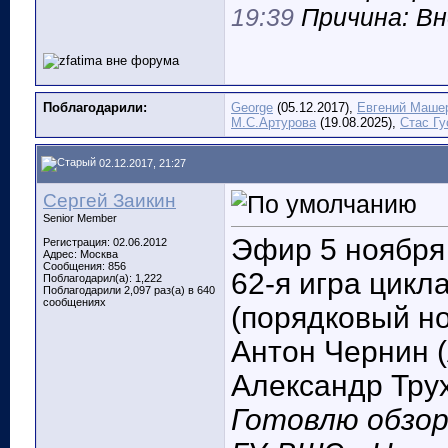
19:39
Причина: Вн
Поблагодарили:
George
(05.12.2017),
Евгений Маше
М.С.Артурова
(19.08.2025),
Стас Гу
02.12.2017, 21:27
Сергей Заикин
Senior Member
Эфир 5 ноября
Регистрация: 02.06.2012
Адрес: Москва
Сообщения: 856
62-я игра цикл
Поблагодарил(а): 1,222
Поблагодарили 2,097 раз(а) в 640
сообщениях
(порядковый но
Антон Чернин (
Александр Трух
Готовлю обзор