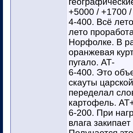
географические
+5000 / +1700 
4-400. Всё лет
лето проработа
Норфолке. В р
оранжевая курт
пугало. АТ-
6-400. Это объ
скауты царской
переделал сло
картофель. АТ
6-200. При на
влага закипает
Получается это