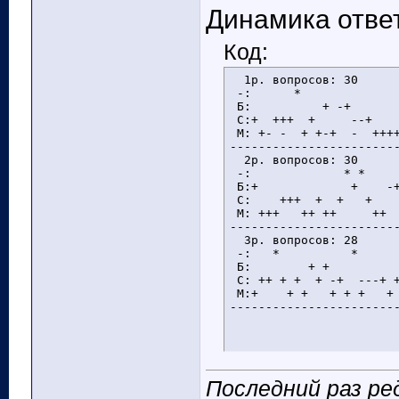
Динамика отве
Код:
  1p. вопросов: 30

 -:      *              
 Б:          + -+       
 С:+  +++  +     --+    
 М: +- -  + +-+  -  ++++
------------------------
  2p. вопросов: 30

 -:             * *     
 Б:+             +    -+
 С:    +++  +  +   +    
 М: +++   ++ ++     ++  
------------------------
  3p. вопросов: 28

 -:   *          *      
 Б:        + +          
 С: ++ + +  + -+  ---+ +
 М:+    + +   + + +   + 
-----------------------
Последний раз ред