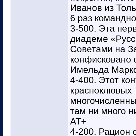
Иванов из Тол
6 раз командно
3-500. Эта пер
диадеме «Русс
Советами на З
конфисковано 
Имельда Марко
4-400. Этот ко
красноклювых т
многочисленных
там ни много 
АТ+
4-200. Рацион 