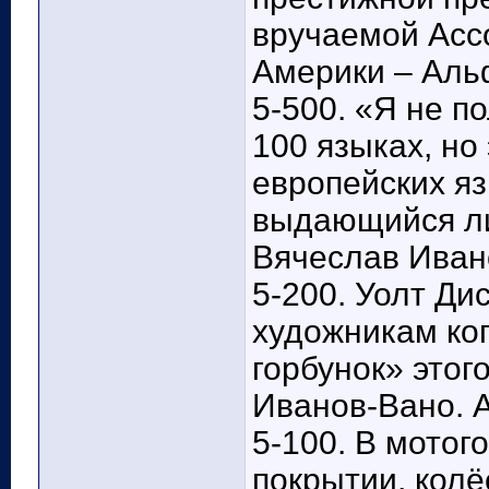
вручаемой Асс
Америки – Аль
5-500. «Я не по
100 языках, но
европейских яз
выдающийся ли
Вячеслав Иван
5-200. Уолт Ди
художникам ко
горбунок» этог
Иванов-Вано. 
5-100. В мотог
покрытии, кол