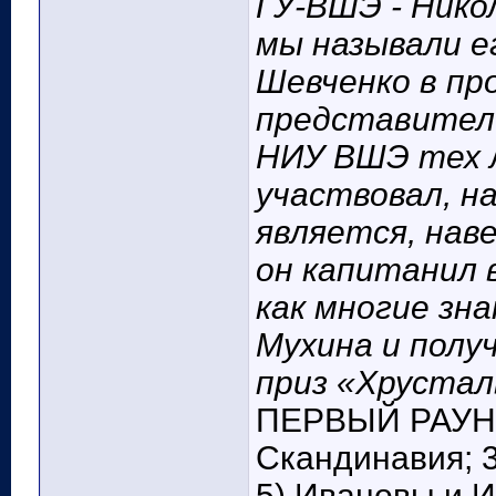
ГУ-ВШЭ - Нико
мы называли е
Шевченко в пр
представителе
НИУ ВШЭ тех л
участвовал, н
является, нав
он капитанил 
как многие зн
Мухина и получ
приз «Хрустал
ПЕРВЫЙ РАУНД:
Скандинавия; 3)
5) Ивановы и И