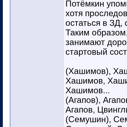
Потёмкин упоми
хотя проследов
остаться в ЗД,
Таким образом,
занимают дорож
стартовый сост
(Хашимов), Ха
Хашимов, Хаши
Хашимов...
(Агапов), Агапо
Агапов, Цвингли
(Семушин), Се