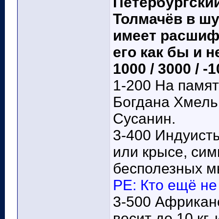
Петербургски
Толмачёв в шу
имеет расшифр
его как бы и не
1000 / 3000 / -
1-200 На памят
Богдана Хмель
Сусанин.
3-400 Индуист
или крысе, си
бесполезных мы
РЕ: Кто ещё не
3-500 Африкан
весит до 10 кг,