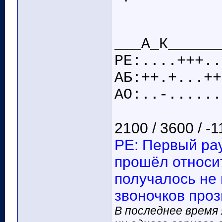
___А_К______
РЕ:....+++..
АБ:++.+...++
АО:..-......
2100 / 3600 / -
РЕ: Первый рау
прошёл относит
получалось не 
звоночков проз
В последнее время 