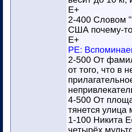
Е+
2-400 Словом "s
США почему-то
Е+
РЕ: Вспоминае
2-500 От фамил
от того, что в 
прилагательно
непривлекатель
4-500 От площ
тянется улица 
1-100 Никита 
четырёх мульт