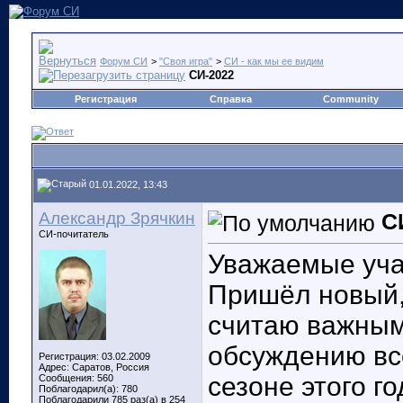
Форум СИ
>
"Своя игра"
>
СИ - как мы ее видим
СИ-2022
Регистрация
Справка
Community
01.01.2022, 13:43
Александр Зрячкин
С
СИ-почитатель
Уважаемые уча
Пришёл новый, 
считаю важным
обсуждению вс
Регистрация: 03.02.2009
Адрес: Саратов, Россия
сезоне этого го
Сообщения: 560
Поблагодарил(а): 780
Поблагодарили 785 раз(а) в 254