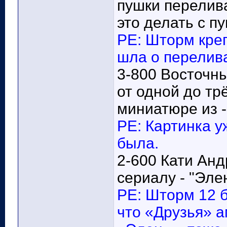
пушки перелива
это делать с п
РЕ: Шторм креп
шла о перелив
3-800 Восточн
от одной до тр
миниатюре из -
РЕ: Картинка у
была.
2-600 Кати Анд
сериалу - "Элен
РЕ: Шторм 12 б
что «Друзья» а