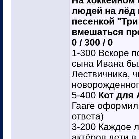
На хоккейном 
людей на лёд 
песенкой "Тр
вмешаться пре
0 / 300 / 0
1-300 Вскоре п
сына Ивана бы
Лествичника, ч
новорожденног
5-400
Кот для 
Гааге оформили
ответа)
3-200 Каждое л
актёров дети в