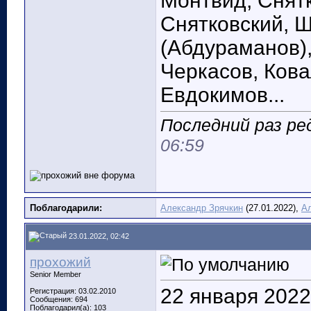
Монтвид, Снятк
Снятковский, Ш
(Абдураманов),
Черкасов, Кова
Евдокимов...
Последний раз ре
06:59
Поблагодарили:
Александр Зрячкин
(27.01.2022),
А
23.01.2022, 02:42
прохожий
Senior Member
22 января 2022
Регистрация: 03.02.2010
Сообщения: 694
Поблагодарил(а): 103