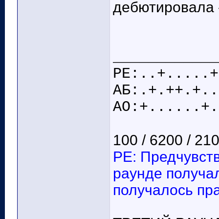
дебютировала 
____________
РЕ:..+.....+
АБ:.+.++.+..
АО:+......+.
100 / 6200 / 21
РЕ: Предчувст
раунде получал
получалось пра