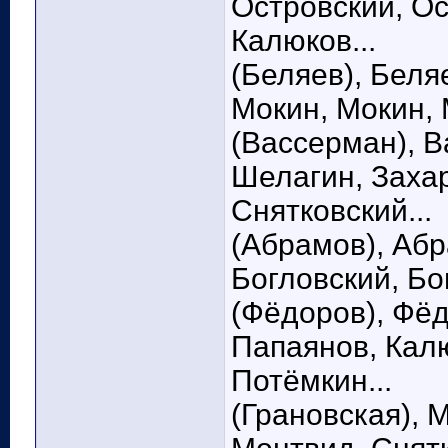
Островский, Ос
Калюков...
(Беляев), Беля
Мокин, Мокин, 
(Вассерман), В
Шелагин, Заха
Снятковский...
(Абрамов), Абр
Богловский, Бо
(Фёдоров), Фёд
Папаянов, Калю
Потёмкин...
(Грановская),