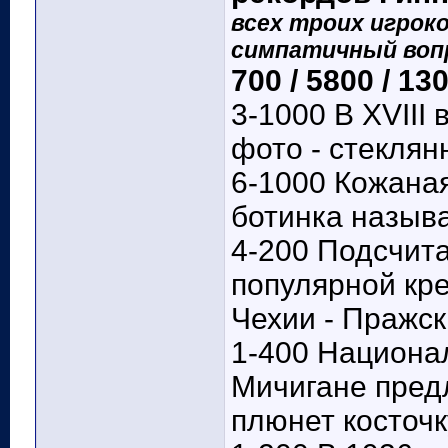
всех троих игрок
симпатичный вопр
700 / 5800 / 13
3-1000 В XVIII
фото - стеклян
6-1000 Кожана
ботинка называ
4-200 Подсчита
популярной кр
Чехии - Пражск
1-400 Национа
Мичигане предл
плюнет косточк