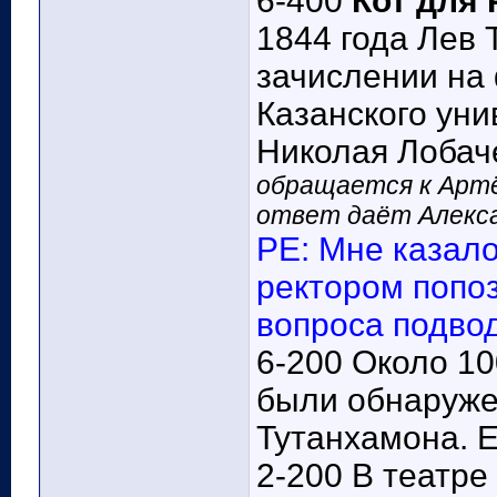
6-400
Кот для 
1844 года Лев 
зачислении на
Казанского уни
Николая Лобаче
обращается к Артё
ответ даёт Алекса
РЕ: Мне казало
ректором попо
вопроса подвод
6-200 Около 10
были обнаруже
Тутанхамона. 
2-200 В театре