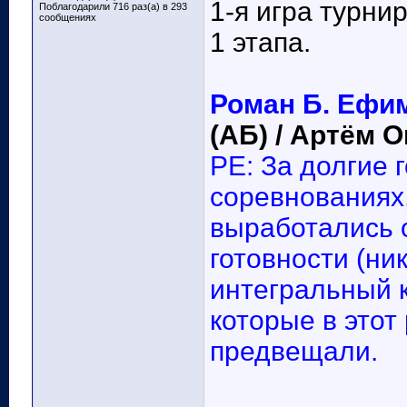
1-я игра турни
Поблагодарили 716 раз(а) в 293
сообщениях
1 этапа.
Роман Б. Ефим
(АБ) / Артём О
РЕ: За долгие 
соревнованиях, 
выработались 
готовности (ни
интегральный к
которые в этот
предвещали.