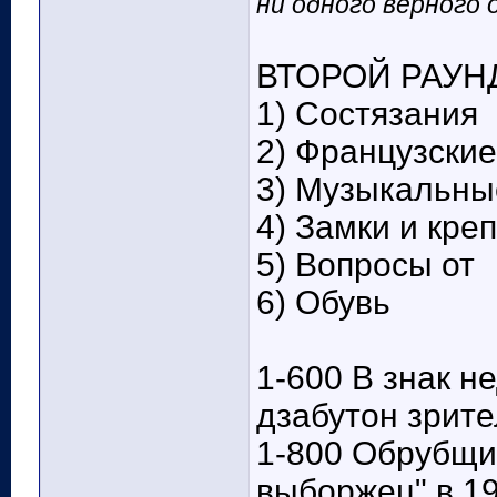
ни одного верного 
ВТОРОЙ РАУНД
1) Состязания
2) Французские
3) Музыкальны
4) Замки и кре
5) Вопросы от
6) Обувь
1-600 В знак н
дзабутон зрите
1-800 Обрубщи
выборжец" в 19