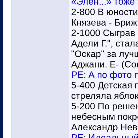
«Элен...» тоже
2-800 В юност
Князева - Бриж
2-1000 Сыграв 
Адели Г.", ста
"Оскар" за луч
Аджани. Е- (Со
РЕ: А по фото 
5-400 Детская 
стреляла яблок
5-200 По реше
небесным покр
Александр Нев
РЕ: Идеальный